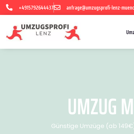
+4915792644437
anfrage@umzugsprofi-lenz-muenc
Umz
UMZUG MÜ
Günstige Umzüge (ab 149€) 