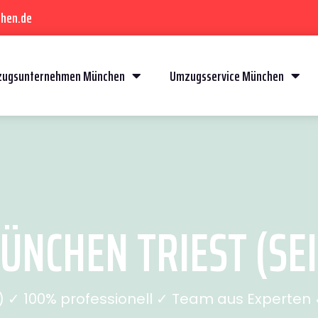
hen.de
ugsunternehmen München
Umzugsservice München
NCHEN TRIEST (SEI
✓ 100% professionell ✓ Team aus Experten ✓