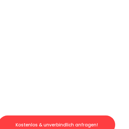
ICHES ANGEBOT IN
UNTER 60 S
ngslosen & sorgenfreien Umzug in München: E
gestaltet. Lassen Sie uns den schweren Teil 
tspannten und kostengünstigen Servive!
Kostenlos & unverbindlich anfragen!