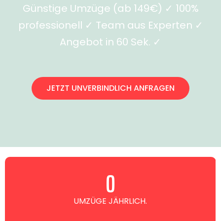
Günstige Umzüge (ab 149€) ✓ 100%
professionell ✓ Team aus Experten ✓
Angebot in 60 Sek. ✓
JETZT UNVERBINDLICH ANFRAGEN
0
UMZÜGE JÄHRLICH.