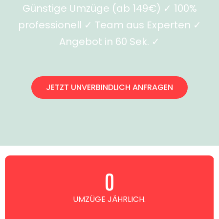
Günstige Umzüge (ab 149€) ✓ 100%
professionell ✓ Team aus Experten ✓
Angebot in 60 Sek. ✓
JETZT UNVERBINDLICH ANFRAGEN
0
UMZÜGE JÄHRLICH.