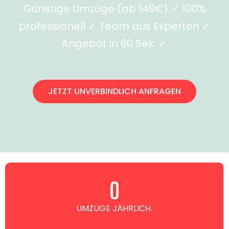
Günstige Umzüge (ab 149€) ✓ 100%
professionell ✓ Team aus Experten ✓
Angebot in 60 Sek. ✓
JETZT UNVERBINDLICH ANFRAGEN
0
UMZÜGE JÄHRLICH.