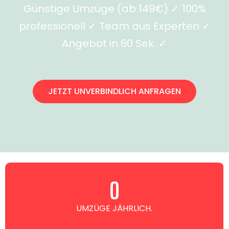
Günstige Umzüge (ab 149€) ✓ 100%
professionell ✓ Team aus Experten ✓
Angebot in 60 Sek. ✓
JETZT UNVERBINDLICH ANFRAGEN
0
UMZÜGE JÄHRLICH.