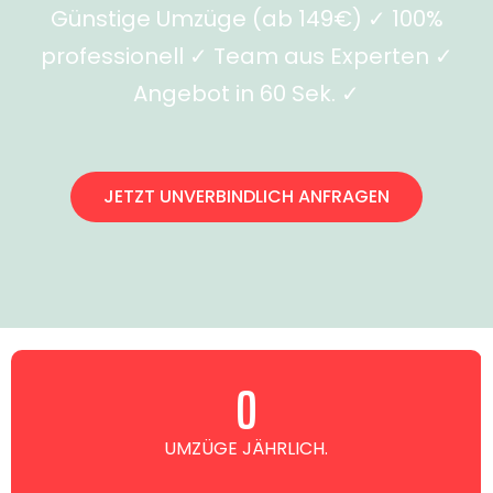
Günstige Umzüge (ab 149€) ✓ 100%
professionell ✓ Team aus Experten ✓
Angebot in 60 Sek. ✓
JETZT UNVERBINDLICH ANFRAGEN
0
UMZÜGE JÄHRLICH.