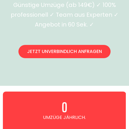
Günstige Umzüge (ab 149€) ✓ 100%
professionell ✓ Team aus Experten ✓
Angebot in 60 Sek. ✓
JETZT UNVERBINDLICH ANFRAGEN
0
UMZÜGE JÄHRLICH.