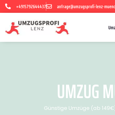
+4915792644437
anfrage@umzugsprofi-lenz-muenc
Umz
UMZUG MÜ
Günstige Umzüge (ab 149€) 