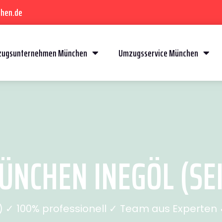
hen.de
ugsunternehmen München
Umzugsservice München
NCHEN INEGÖL (SEI
✓ 100% professionell ✓ Team aus Experten ✓