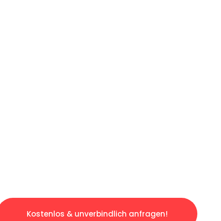
ICHES ANGEBOT IN
UNTER 60 S
ngslosen & sorgenfreien Umzug in München: E
gestaltet. Lassen Sie uns den schweren Teil 
tspannten und kostengünstigen Servive!
Kostenlos & unverbindlich anfragen!