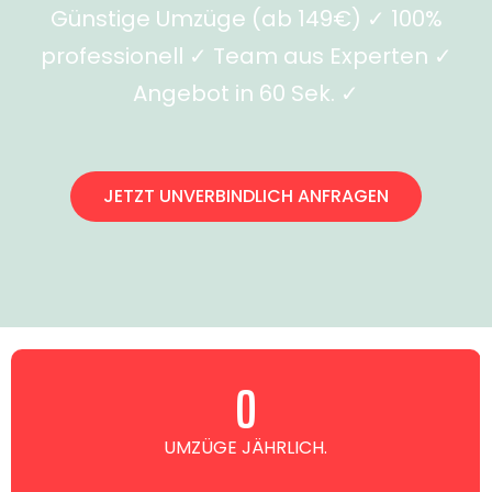
Günstige Umzüge (ab 149€) ✓ 100%
professionell ✓ Team aus Experten ✓
Angebot in 60 Sek. ✓
JETZT UNVERBINDLICH ANFRAGEN
0
UMZÜGE JÄHRLICH.