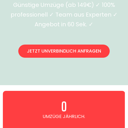
Günstige Umzüge (ab 149€) ✓ 100%
professionell ✓ Team aus Experten ✓
Angebot in 60 Sek. ✓
JETZT UNVERBINDLICH ANFRAGEN
0
UMZÜGE JÄHRLICH.