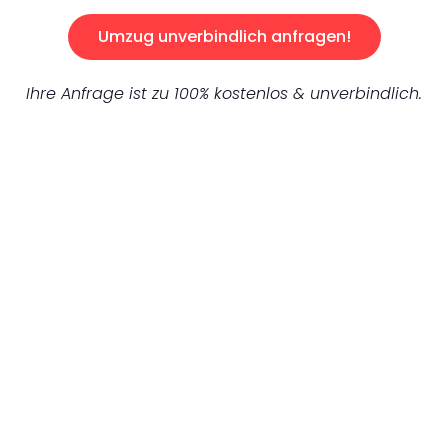
Umzug unverbindlich anfragen!
Ihre Anfrage ist zu 100% kostenlos & unverbindlich.
UNVERBINDLICHES ANGEBOT IN
UNTER 60 SEKUNDEN
:
Machen Sie sich bereit für einen
reibungslosen & sorgenfreien Umzug in
München: Erleben Sie, wie unser
Expertenteam Ihren Umzug schnell, sicher
und effizient gestaltet. Lassen Sie uns den