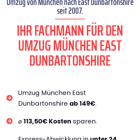
Umzug von München nach East Dunbartonshire
seit 2007.
IHR FACHMANN FÜR DEN
UMZUG MÜNCHEN EAST
DUNBARTONSHIRE
Umzug München East
Dunbartonshire
ab 149€
.
⌀
113,50€ Kosten
sparen.
Express-Abwicklung in
unter 24