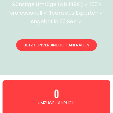
Günstige Umzüge (ab 149€) ✓ 100%
professionell ✓ Team aus Experten ✓
Angebot in 60 Sek. ✓
JETZT UNVERBINDLICH ANFRAGEN
0
UMZÜGE JÄHRLICH.