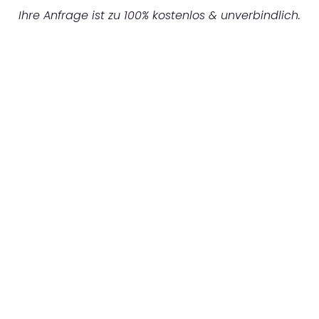
Ihre Anfrage ist zu 100% kostenlos & unverbindlich.
UNVERBINDLICHES ANGEBOT IN
UNTER 60 SEKUNDEN
:
Machen Sie sich bereit für einen
reibungslosen & sorgenfreien Umzug in
München: Erleben Sie, wie unser
Expertenteam Ihren Umzug schnell, sicher
und effizient gestaltet. Lassen Sie uns den
schweren Teil übernehmen & freuen Sie sich
auf einen entspannten und kostengünstigen