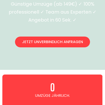
Günstige Umzüge (ab 149€) ✓ 100%
professionell ✓ Team aus Experten ✓
Angebot in 60 Sek. ✓
JETZT UNVERBINDLICH ANFRAGEN
0
UMZÜGE JÄHRLICH.