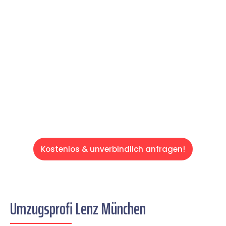
Expertenteam Ihren Umzug schnell, sicher
und effizient gestaltet. Lassen Sie uns den
schweren Teil übernehmen & freuen Sie sich
auf einen entspannten und kostengünstigen
Servive!
Kostenlos & unverbindlich anfragen!
Umzugsprofi Lenz München