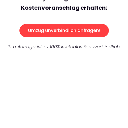
Kostenvoranschlag erhalten:
Umzug unverbindlich anfragen!
Ihre Anfrage ist zu 100% kostenlos & unverbindlich.
UNVERBINDLICHES ANGEBOT IN
UNTER 60 SEKUNDEN
:
Machen Sie sich bereit für einen
reibungslosen & sorgenfreien Umzug in
München: Erleben Sie, wie unser