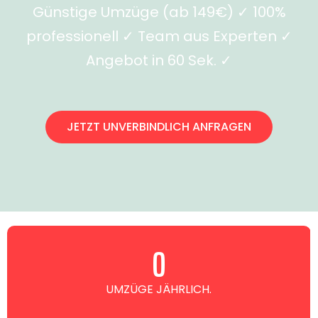
Günstige Umzüge (ab 149€) ✓ 100%
professionell ✓ Team aus Experten ✓
Angebot in 60 Sek. ✓
JETZT UNVERBINDLICH ANFRAGEN
0
UMZÜGE JÄHRLICH.