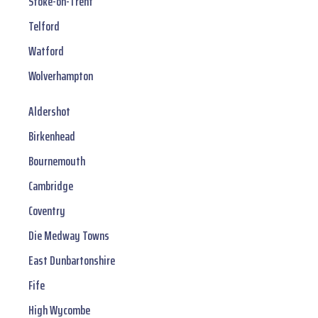
Stoke-on-Trent
Telford
Watford
Wolverhampton
Aldershot
Birkenhead
Bournemouth
Cambridge
Coventry
Die Medway Towns
East Dunbartonshire
Fife
High Wycombe