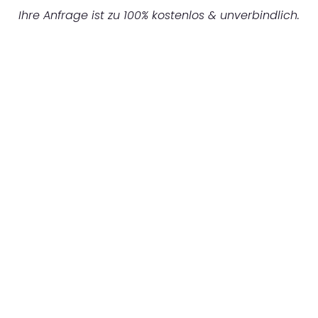
Ihre Anfrage ist zu 100% kostenlos & unverbindlich.
UNVERBINDLICHES ANGEBOT IN
UNTER 60 SEKUNDEN
:
Machen Sie sich bereit für einen
reibungslosen & sorgenfreien Umzug in
München: Erleben Sie, wie unser
Expertenteam Ihren Umzug schnell, sicher
und effizient gestaltet. Lassen Sie uns den
schweren Teil übernehmen & freuen Sie sich
auf einen entspannten und kostengünstigen