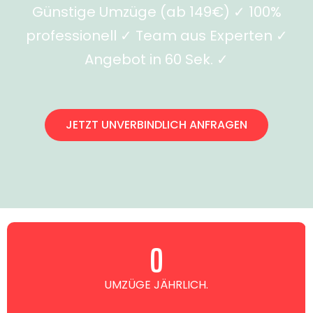
Günstige Umzüge (ab 149€) ✓ 100%
professionell ✓ Team aus Experten ✓
Angebot in 60 Sek. ✓
JETZT UNVERBINDLICH ANFRAGEN
0
UMZÜGE JÄHRLICH.