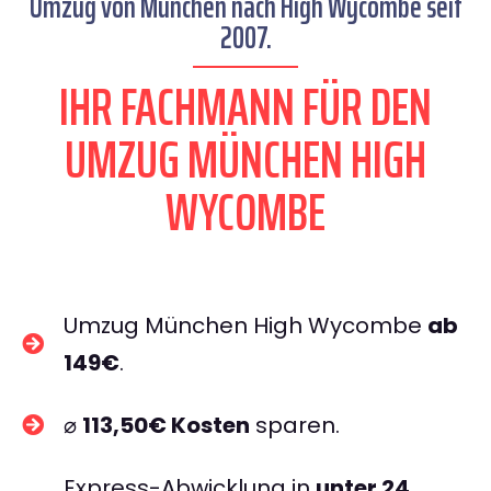
Umzug von München nach High Wycombe seit
2007.
IHR FACHMANN FÜR DEN
UMZUG MÜNCHEN HIGH
WYCOMBE
Umzug München High Wycombe
ab
149€
.
⌀
113,50€ Kosten
sparen.
Express-Abwicklung in
unter 24