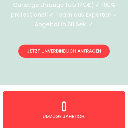
Günstige Umzüge (ab 149€) ✓ 100%
professionell ✓ Team aus Experten ✓
Angebot in 60 Sek. ✓
JETZT UNVERBINDLICH ANFRAGEN
0
UMZÜGE JÄHRLICH.