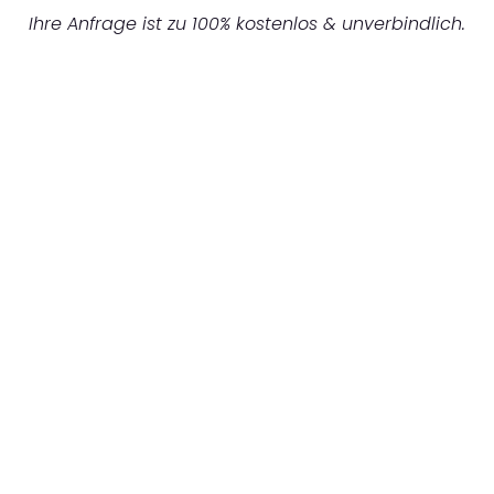
Ihre Anfrage ist zu 100% kostenlos & unverbindlich.
UNVERBINDLICHES ANGEBOT IN
UNTER 60 SEKUNDEN
:
Machen Sie sich bereit für einen
reibungslosen & sorgenfreien Umzug in
München: Erleben Sie, wie unser
Expertenteam Ihren Umzug schnell, sicher
und effizient gestaltet. Lassen Sie uns den
schweren Teil übernehmen & freuen Sie sich
auf einen entspannten und kostengünstigen