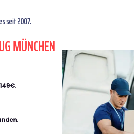
s seit 2007.
ZUG MÜNCHEN
 149€
.
tunden
.