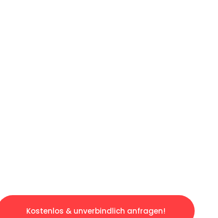
ICHES ANGEBOT IN
UNTER 60 S
ngslosen & sorgenfreien Umzug in München: E
gestaltet. Lassen Sie uns den schweren Teil 
tspannten und kostengünstigen Servive!
Kostenlos & unverbindlich anfragen!