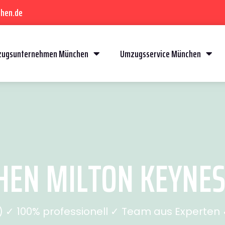
hen.de
ugsunternehmen München
Umzugsservice München
N MILTON KEYNES 
✓ 100% professionell ✓ Team aus Experten ✓