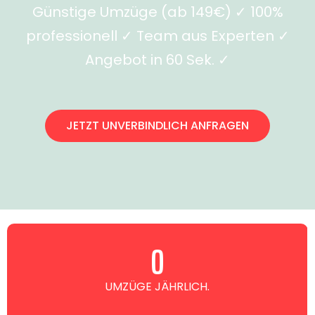
Günstige Umzüge (ab 149€) ✓ 100%
professionell ✓ Team aus Experten ✓
Angebot in 60 Sek. ✓
JETZT UNVERBINDLICH ANFRAGEN
0
UMZÜGE JÄHRLICH.