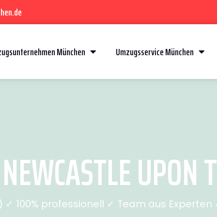
hen.de
ugsunternehmen München
Umzugsservice München
EWCASTLE UPON TY
✓ 100% professionell ✓ Team aus Experten ✓