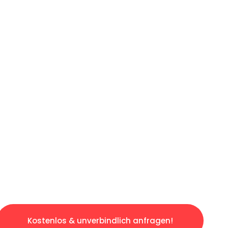
ICHES ANGEBOT IN
UNTER 60 S
ngslosen & sorgenfreien Umzug in München: E
gestaltet. Lassen Sie uns den schweren Teil 
tspannten und kostengünstigen Servive!
Kostenlos & unverbindlich anfragen!