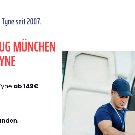
Tyne seit 2007.
ZUG MÜNCHEN
YNE
Tyne
ab 149€
.
tunden
.